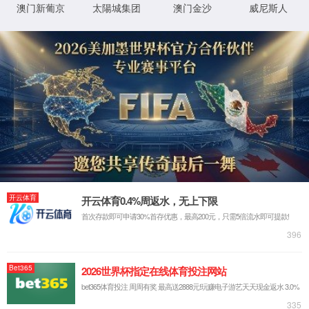
电子工程系
通信工程系
网络工程系
物联网工程系
信息工程系