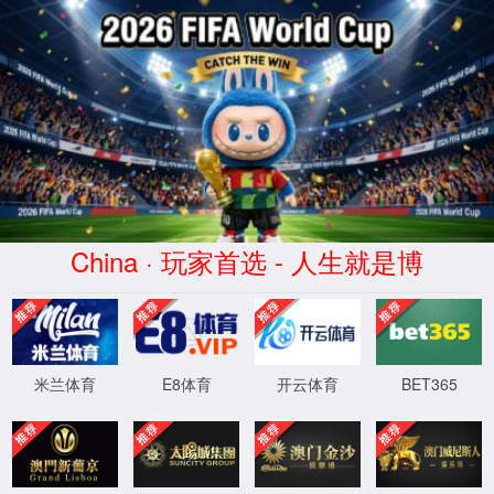
中国·474蒙特卡洛(股份有限公司)-
官方网站
科学研究
>
>
>
首页
科学研究
科研团队
网络工程系
科研团队
科研平台
科研动态
国资与安全
科研团队