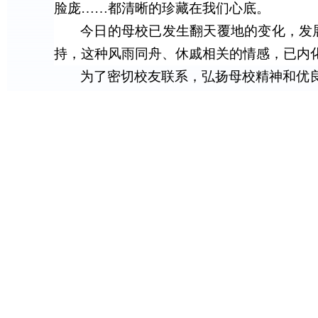
脸庞……都清晰的珍藏在我们心底。
今日的母校已发生翻天覆地的变化，发
持，这种风雨同舟、休戚相关的情感，已内
为了密切校友联系，弘扬母校精神和优良
看看。看看母校加快推进“双一流”建设的崭
亲爱的校友，无论您身处何地，母校
电子科技大学474蒙特卡洛网站校友会
杜丽鹃，028-61830167/1354086453
电子科技大学1系校友交流群
电子科技大学7系（含16系）校友交流群