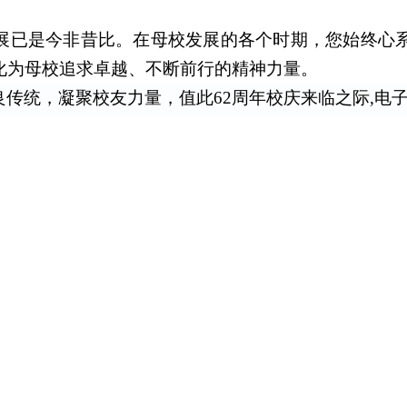
展已是今非昔比。在母校发展的各个时期，您始终心
化为母校追求卓越、不断前行的精神力量。
传统，凝聚校友力量，值此62周年校庆来临之际,电子
新面貌，听听母校和成都深化合作的“新乐章”，汇聚
永远是你们温暖的家园，让我们相聚成电，共叙师
联系人：
474蒙特卡洛网站
2018
年9月