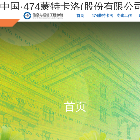
中国·474蒙特卡洛(股份有限公
首页
474蒙特卡洛
党建工作
网站概况
首页