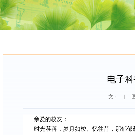
电子科
文：
|
亲爱的校友：
时光荏苒，岁月如梭。忆往昔，那郁郁